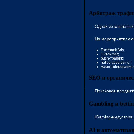
Арбитраж трафи
Одной из ключевых
На мероприятиях о
Facebook Ads;
TikTok Ads;
push-трафик;
native advertising;
масштабирование 
SEO и органиче
Поисковое продвиже
Gambling и betti
iGaming-индустрия 
AI и автоматиза