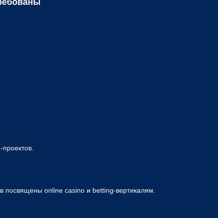
требованы
-проектов.
посвящены online casino и betting-вертикалям.