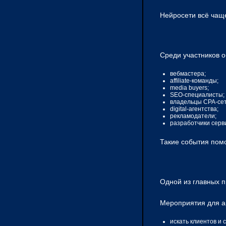
Нейросети всё чаще
Среди участников о
вебмастера;
affiliate-команды;
media buyers;
SEO-специалисты;
владельцы CPA-сет
digital-агентства;
рекламодатели;
разработчики серв
Такие события пом
Одной из главных 
Мероприятия для а
искать клиентов и 