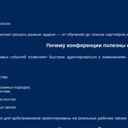
;
сессии.
огает решать разные задачи — от обучения до поиска партнёров 
Почему конференции полезны 
вых событий позволяет быстрее адаптироваться к изменениям 
тва:
кламных подходов;
сетями;
м опытом;
х связей.
я для арбитражников ориентированы на реальные рабочие связки