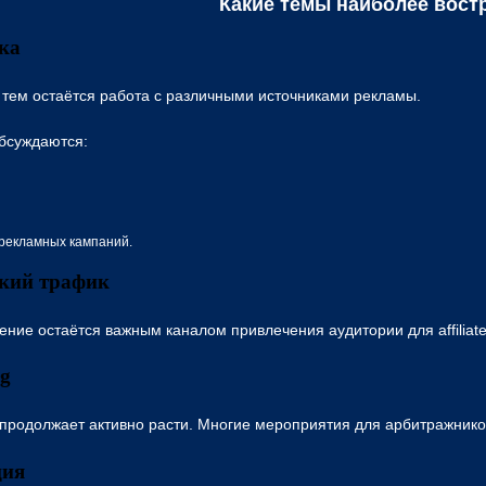
Какие темы наиболее вос
ка
 тем остаётся работа с различными источниками рекламы.
бсуждаются:
рекламных кампаний.
ский трафик
ние остаётся важным каналом привлечения аудитории для affiliate
ng
продолжает активно расти. Многие мероприятия для арбитражников 
ция