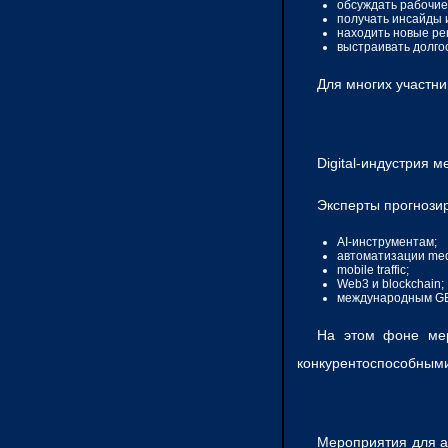
обсуждать рабочие
получать инсайды 
находить новые ре
выстраивать долго
Для многих участни
Digital-индустрия 
Эксперты прогнозир
AI-инструментам;
автоматизации med
mobile traffic;
Web3 и blockchain;
международным G
На этом фоне мер
конкурентоспособными
Мероприятия для а