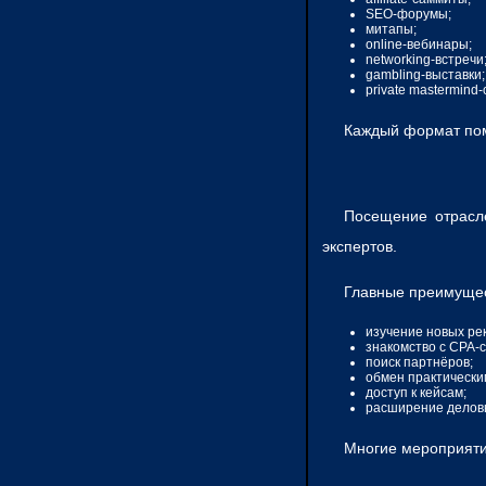
SEO-форумы;
митапы;
online-вебинары;
networking-встречи
gambling-выставки;
private mastermind-
Каждый формат пом
Посещение отрасле
экспертов.
Главные преимущес
изучение новых ре
знакомство с CPA-
поиск партнёров;
обмен практически
доступ к кейсам;
расширение деловы
Многие мероприяти