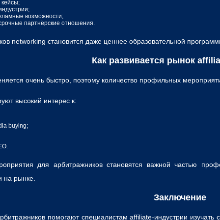
 кейсы;
индустрии;
кламные возможности;
срочные партнёрские отношения.
ков networking становится даже ценнее образовательной программ
Как развивается рынок affili
меняется очень быстро, поэтому количество профильных мероприят
уют высокий интерес к:
ia buying;
EO.
оприятия для арбитражников становятся важной частью профе
 на рынке.
Заключение
рбитражников помогают специалистам affiliate-индустрии изучат