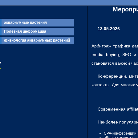
Меропри
аквариумные растения
13.05.2026
Полезная информация
физиология аквариумных растений
Арбитраж трафика дав
media buying, SEO и 
становятся важной ча
.
Конференции, мита
контакты. Для многих
Современная affili
Наиболее популярн
CPA-конференции;
affiliate-саммиты;